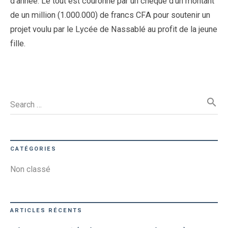
d’année. Le tout est couronné par un chèque d’un montant
de un million (1.000.000) de francs CFA pour soutenir un
projet voulu par le Lycée de Nassablé au profit de la jeune
fille.
search
Search …
CATÉGORIES
Non classé
ARTICLES RÉCENTS