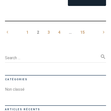
keyboard_arrow_left
keyboard_arrow_right
1
2
3
4
…
15
search
Search …
CATÉGORIES
Non classé
ARTICLES RÉCENTS