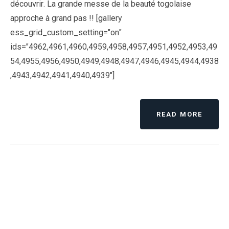
découvrir. La grande messe de la beauté togolaise
approche à grand pas !! [gallery
ess_grid_custom_setting="on"
ids="4962,4961,4960,4959,4958,4957,4951,4952,4953,49
54,4955,4956,4950,4949,4948,4947,4946,4945,4944,4938
,4943,4942,4941,4940,4939"]
READ MORE