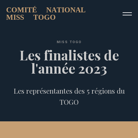
COMITÉ NATIONAL
MISS TOGO
M
I
S
S
T
O
G
O
L
e
s
f
i
n
a
l
i
s
t
e
s
d
e
l
'
a
n
n
é
e
2
0
2
3
Les représentantes des 5 régions du
TOGO