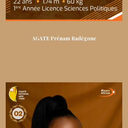
AGATE Prénam Radégone