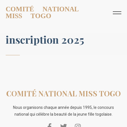
COMITÉ NATIONAL
MISS TOGO
i
n
s
c
r
i
p
t
i
o
n
2
0
2
5
COMITÉ NATIONAL MISS TOGO
Nous organisons chaque année depuis 1995, le concours
national qui célèbre la beauté de la jeune fille togolaise.