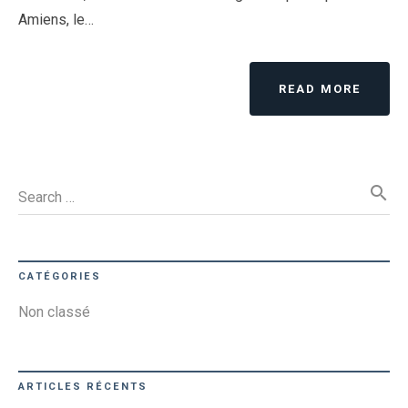
Amiens, le…
READ MORE
search
Search …
CATÉGORIES
Non classé
ARTICLES RÉCENTS