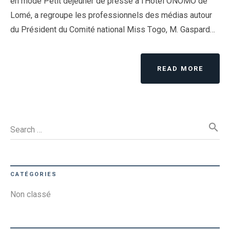
en mode Petit déjeuner de presse à l’Hôtel ONOMO de
Lomé, a regroupe les professionnels des médias autour
du Président du Comité national Miss Togo, M. Gaspard…
READ MORE
search
Search …
CATÉGORIES
Non classé