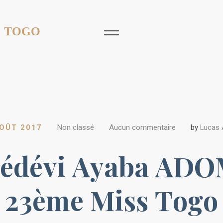
 TOGO
OÛT 2017
Non classé
Aucun commentaire
by
Lucas
Dédévi Ayaba A
23ème Miss Togo