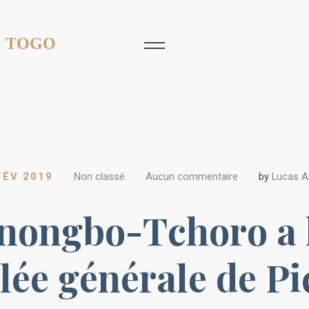
 TOGO
FÉV 2019
Non classé
Aucun commentaire
by
Lucas 
nongbo-Tchoro a 
lée générale de Pi