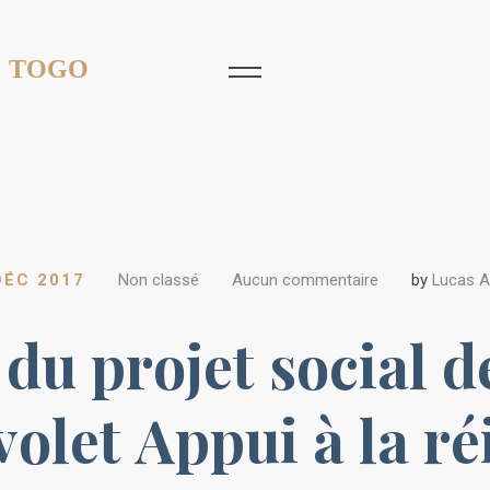
 TOGO
DÉC 2017
Non classé
Aucun commentaire
by
Lucas 
du projet social d
volet Appui à la r