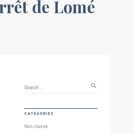
arrêt de Lomé
search
Search …
CATÉGORIES
Non classé