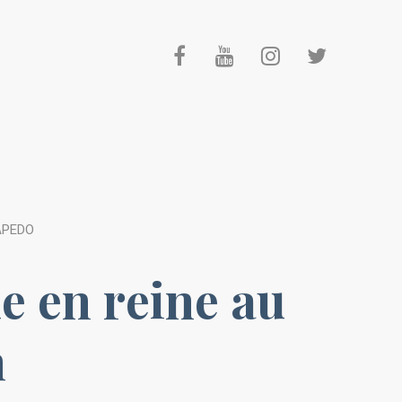
APEDO
 en reine au
n