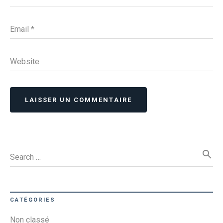
Email
*
Website
LAISSER UN COMMENTAIRE
search
Search …
CATÉGORIES
Non classé