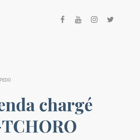
APEDO
genda chargé
O-TCHORO