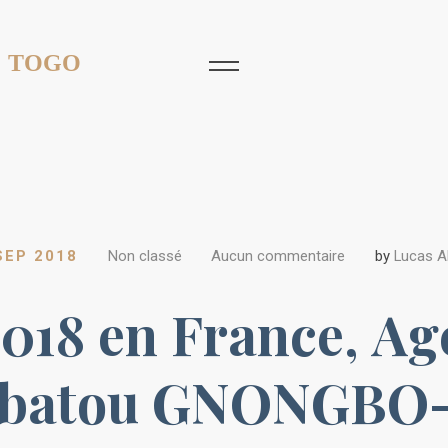
 TOGO
SEP 2018
Non classé
Aucun commentaire
by
Lucas 
018 en France, A
habatou GNONGB