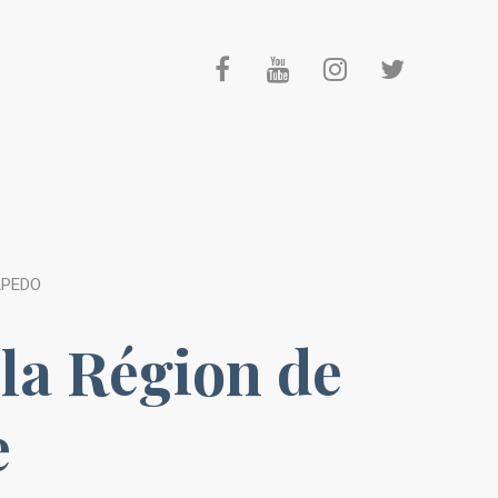
APEDO
 la Région de
e