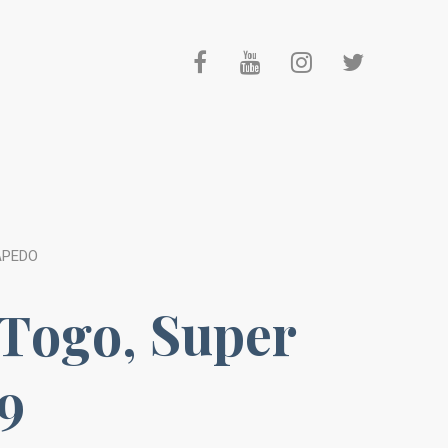
APEDO
 Togo, Super
9