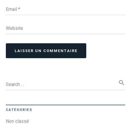
Email
*
Website
LAISSER UN COMMENTAIRE
search
Search …
CATÉGORIES
Non classé