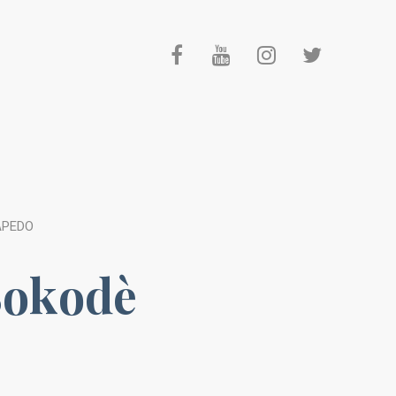
APEDO
Sokodè