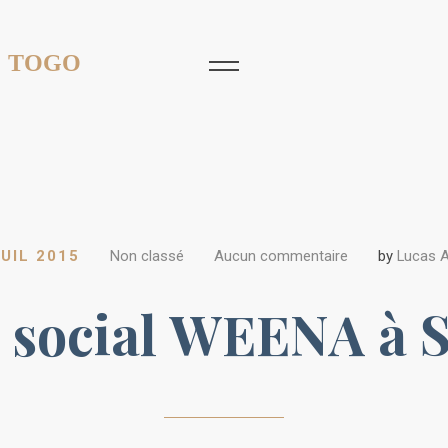
 TOGO
JUIL 2015
Non classé
Aucun commentaire
by
Lucas 
t social WEENA à 