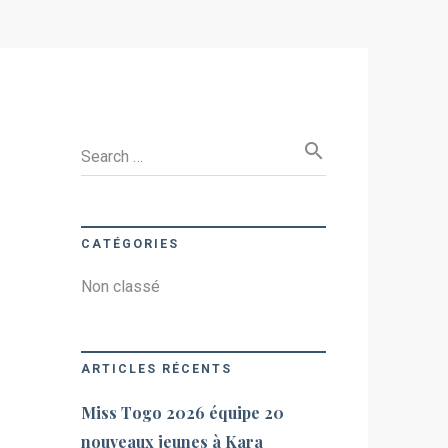
search
Search …
CATÉGORIES
Non classé
ARTICLES RÉCENTS
Miss Togo 2026 équipe 20
nouveaux jeunes à Kara